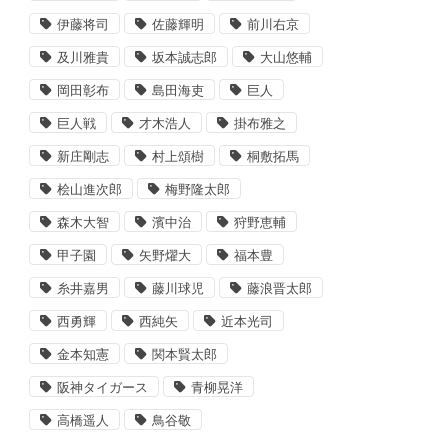
伊藤将司
佐藤輝明
前川右京
及川雅貴
坂本誠志郎
大山悠輔
岡田彰布
島田海吏
巨人
巨人戦
才木浩人
掛布雅之
新庄剛志
村上頌樹
桐敷拓馬
桧山進次郎
梅野隆太郎
森木大智
濱中治
狩野恵輔
甲子園
矢野燿大
福本豊
糸井嘉男
藤川球児
藤浪晋太郎
西勇輝
西純矢
近本光司
金本知憲
関本賢太郎
阪神タイガース
青柳晃洋
高橋遥人
鳥谷敬