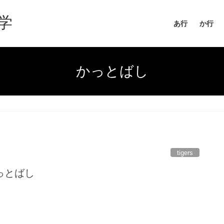
学
あ行
か行
かっとばし
tigers
っとばし