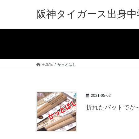
コ
ナ
ン
ビ
阪神タイガース出身中
テ
ゲ
ン
ー
ツ
シ
へ
ョ
ス
ン
キ
に
ッ
移
HOME
かっとばし
プ
動
2021-05-02
折れたバットでか