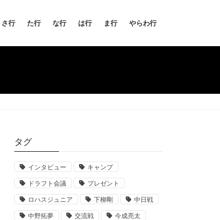
さ行
た行
な行
は行
ま行
やらわ行
タグ
インタビュー
キャンプ
ドラフト会議
プレゼント
ロハスジュニア
下柳剛
中日戦
中野拓夢
交流戦
今成亮太