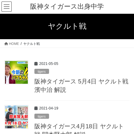
コ
ナ
阪神タイガース出身中学
ン
ビ
テ
ゲ
ン
ー
ヤクルト戦
ツ
シ
へ
ョ
ス
ン
HOME
ヤクルト戦
キ
に
ッ
移
プ
動
2021-05-05
tigers
阪神タイガース 5月4日 ヤクルト戦
濱中治 解説
2021-04-19
tigers
阪神タイガース4月18日 ヤクルト