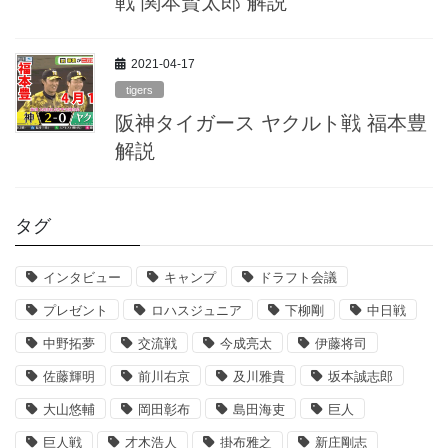
戦 関本賢太郎 解説
2021-04-17
tigers
阪神タイガース ヤクルト戦 福本豊
解説
タグ
インタビュー
キャンプ
ドラフト会議
プレゼント
ロハスジュニア
下柳剛
中日戦
中野拓夢
交流戦
今成亮太
伊藤将司
佐藤輝明
前川右京
及川雅貴
坂本誠志郎
大山悠輔
岡田彰布
島田海吏
巨人
巨人戦
才木浩人
掛布雅之
新庄剛志