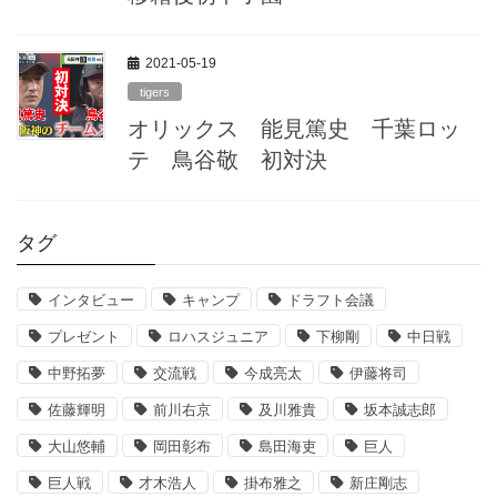
2021-05-19
tigers
オリックス 能見篤史 千葉ロッ
テ 鳥谷敬 初対決
タグ
インタビュー
キャンプ
ドラフト会議
プレゼント
ロハスジュニア
下柳剛
中日戦
中野拓夢
交流戦
今成亮太
伊藤将司
佐藤輝明
前川右京
及川雅貴
坂本誠志郎
大山悠輔
岡田彰布
島田海吏
巨人
巨人戦
才木浩人
掛布雅之
新庄剛志