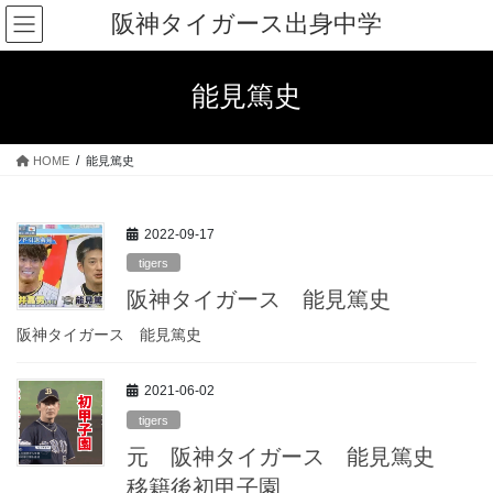
コ
ナ
阪神タイガース出身中学
ン
ビ
テ
ゲ
ン
ー
能見篤史
ツ
シ
へ
ョ
ス
ン
HOME
能見篤史
キ
に
ッ
移
プ
動
2022-09-17
tigers
阪神タイガース 能見篤史
阪神タイガース 能見篤史
2021-06-02
tigers
元 阪神タイガース 能見篤史
移籍後初甲子園