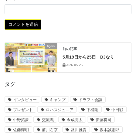
tigers
前の記事
5月19日から25日 DJなり
2026-05-25
タグ
インタビュー
キャンプ
ドラフト会議
プレゼント
ロハスジュニア
下柳剛
中日戦
中野拓夢
交流戦
今成亮太
伊藤将司
佐藤輝明
前川右京
及川雅貴
坂本誠志郎