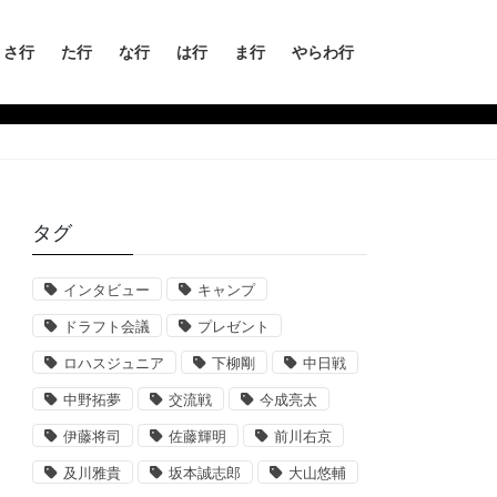
さ行
た行
な行
は行
ま行
やらわ行
タグ
インタビュー
キャンプ
ドラフト会議
プレゼント
ロハスジュニア
下柳剛
中日戦
中野拓夢
交流戦
今成亮太
伊藤将司
佐藤輝明
前川右京
及川雅貴
坂本誠志郎
大山悠輔