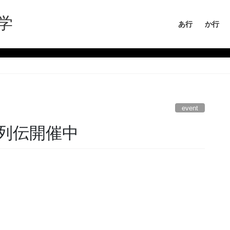
学
あ行
か行
event
列伝開催中