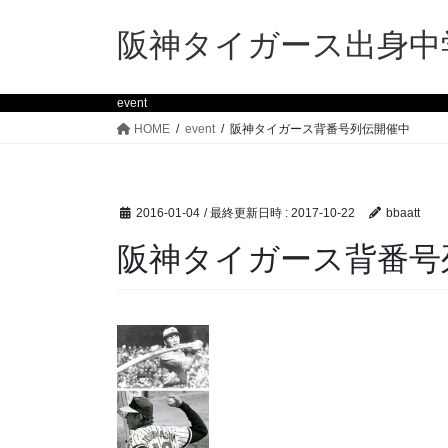
コ
ナ
ン
ビ
阪神タイガース出身中
テ
ゲ
ン
ー
event
ツ
シ
へ
ョ
HOME
event
阪神タイガース背番号列伝開催中
ス
ン
キ
に
ッ
移
2016-01-04
/ 最終更新日時 :
2017-10-22
bbaatt
プ
動
阪神タイガース背番号