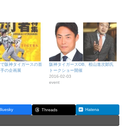
館で阪神タイガースの首
阪神タイガースOB、桧山進次郞氏
選手の企画展
トークショー開催
2016-02-03
event
Bluesky
Hatena
Threads