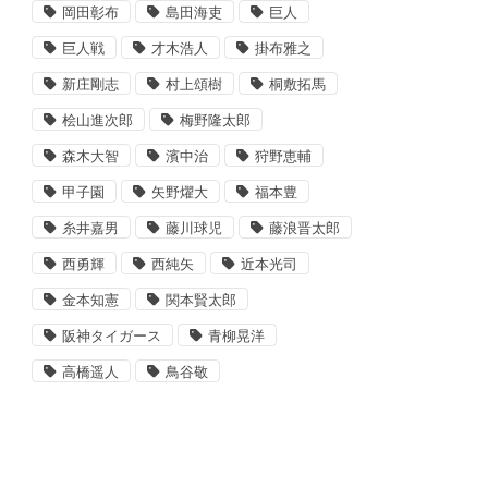
岡田彰布
島田海吏
巨人
巨人戦
才木浩人
掛布雅之
新庄剛志
村上頌樹
桐敷拓馬
桧山進次郎
梅野隆太郎
森木大智
濱中治
狩野恵輔
甲子園
矢野燿大
福本豊
糸井嘉男
藤川球児
藤浪晋太郎
西勇輝
西純矢
近本光司
金本知憲
関本賢太郎
阪神タイガース
青柳晃洋
高橋遥人
鳥谷敬