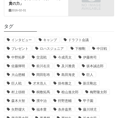
貴の力」
2016-02-01
タグ
インタビュー
キャンプ
ドラフト会議
プレゼント
ロハスジュニア
下柳剛
中日戦
中野拓夢
交流戦
今成亮太
伊藤将司
佐藤輝明
前川右京
及川雅貴
坂本誠志郎
大山悠輔
岡田彰布
島田海吏
巨人
巨人戦
才木浩人
掛布雅之
新庄剛志
村上頌樹
桐敷拓馬
桧山進次郎
梅野隆太郎
森木大智
濱中治
狩野恵輔
甲子園
矢野燿大
福本豊
糸井嘉男
藤川球児