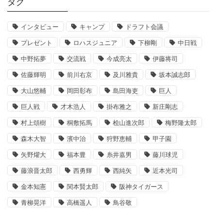
タグ
インタビュー
キャンプ
ドラフト会議
プレゼント
ロハスジュニア
下柳剛
中日戦
中野拓夢
交流戦
今成亮太
伊藤将司
佐藤輝明
前川右京
及川雅貴
坂本誠志郎
大山悠輔
岡田彰布
島田海吏
巨人
巨人戦
才木浩人
掛布雅之
新庄剛志
村上頌樹
桐敷拓馬
桧山進次郎
梅野隆太郎
森木大智
濱中治
狩野恵輔
甲子園
矢野燿大
福本豊
糸井嘉男
藤川球児
藤浪晋太郎
西勇輝
西純矢
近本光司
金本知憲
関本賢太郎
阪神タイガース
青柳晃洋
高橋遥人
鳥谷敬