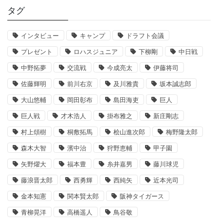
タグ
インタビュー
キャンプ
ドラフト会議
プレゼント
ロハスジュニア
下柳剛
中日戦
中野拓夢
交流戦
今成亮太
伊藤将司
佐藤輝明
前川右京
及川雅貴
坂本誠志郎
大山悠輔
岡田彰布
島田海吏
巨人
巨人戦
才木浩人
掛布雅之
新庄剛志
村上頌樹
桐敷拓馬
桧山進次郎
梅野隆太郎
森木大智
濱中治
狩野恵輔
甲子園
矢野燿大
福本豊
糸井嘉男
藤川球児
藤浪晋太郎
西勇輝
西純矢
近本光司
金本知憲
関本賢太郎
阪神タイガース
青柳晃洋
高橋遥人
鳥谷敬